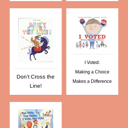
I Voted:
Making a Choice
Don’t Cross the
Makes a Difference
Line!