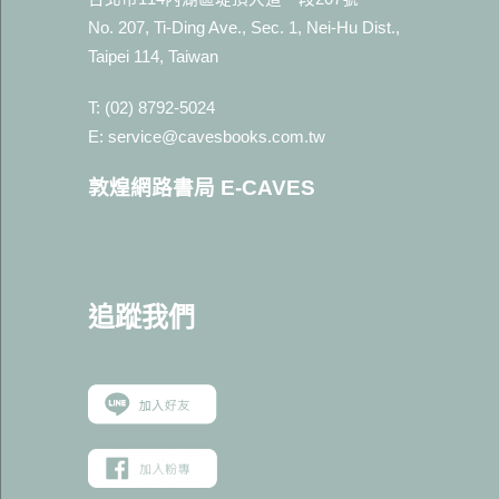
No. 207, Ti-Ding Ave., Sec. 1, Nei-Hu Dist.,
Taipei 114, Taiwan
T: (02) 8792-5024
E: service@cavesbooks.com.tw
敦煌網路書局 E-CAVES
追蹤我
們