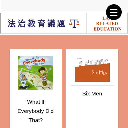
Six Men
What If
Everybody Did
That?