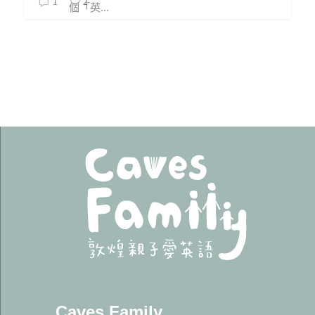
2
1
個「英...
Caves Family