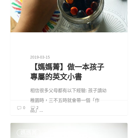
2019-03-15
【媽媽菁】做一本孩子
專屬的英文小書
相信很多父母都有以下經驗: 孩子讀幼
稚園時，三不五時就會帶一個「作
2
0
品」...
媽媽菁