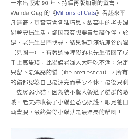
一本出版逾 90 年、持續再版加刷的童書，
Wanda Gág 的《
Millions of Cats
》看起來平
凡無奇，其實富含各種巧思。故事中的老夫婦
過著安穩生活，卻因寂寞想要養隻貓作伴，於
是，老先生出門找尋，結果遇到滿坑滿谷的貓
（見圖一）。有著選擇障礙的老先生帶回了成
千上萬隻貓，此舉讓老婦人大呼吃不消，決定
只留下最漂亮的貓（the prettiest cat），所有
的貓都認為自己最漂亮而爭吵不休，最後只剩
一隻孱弱小貓，因為貌不驚人躲過了貓群的激
戰。老夫婦收養了小貓並悉心照護，眼見牠日
漸豐腴，最終覺得小貓就是最漂亮的貓啊！