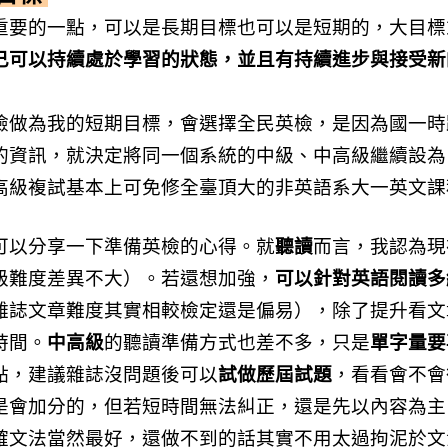
重要的一點，可以是長期目標也可以是短期的，大目標
己可以持續處於學習的狀態，並且有持續進步與接受新
檢做為我的短期目標，會選擇全民英檢，是因為國一時
的資訊，就決定將同一個系統的中級、中高級繼續設為
高級複試基本上可免修全臺頂大的非英語系大一英文課
可以分享一下準備英檢的心得。就
聽讀
而言，我認為現
級難度差異不大）。若還想加強，
可以針對英語閱讀多
雜誌文章難度其實相較檢定還是偏易），除了提升看文
時間。
中高級
的聽讀準備方式也差不多，只是
單字量要
點，建議雜誌沒問題後可以
試做歷屆試題
，看看會不會
是會加分的，但若短時間無法糾正，還是先以內容為主
確文法當然最好，還做不到的話其實不用太過拘泥於文