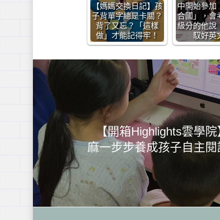
【媽媽交換日記】孩
中開始參加
子背單字總是卡關？
合國」，會
背了又忘？「這樣
級分的他說
做」才能記得牢！
馭好英
【開箱Highlights雲
麻一步步養成孩子自主閱