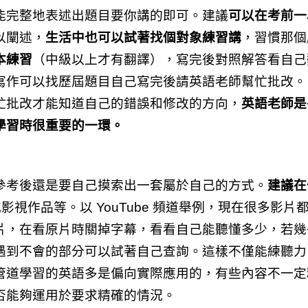
能完整地表述出題目要你講的即可。建議
可以在考前一
以闡述，
生活中也可以試著找個對象練習講
，習慣那個
本練習
（中級以上才有翻譯），寫完後對照解答看自己
寫作可以找歷屆題目自己寫完後請英語老師幫忙批改。
忙批改才能知道自己的錯誤和修改的方向，
英語老師是
學習時很重要的一環。
參考後還是要自己摸索出一套屬於自己的方式。
建議在
 或影視作品等。以 YouTube 頻道舉例，現在很多影片
片，在看原片時關掉字幕，看看自己能聽懂多少，若幾
遇到不會的部分可以試著自己查詢。這樣不僅能練聽力
管道學習的英語多是偏向實際應用的，有些內容不一定
否能夠運用於要求精確的情況。