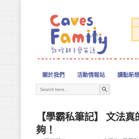
關於我們
活動情報站
讀點新
Search Button
Search
for:
【學霸私筆記】 文法真
夠！