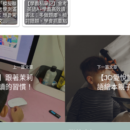
「模擬聯
【學霸私筆記】會考
考學測滿
英語A+學霸高效讀
：想要駕
書法：多做題庫、檢
文…
討錯題、學會抓重點
上一篇文章
下一篇文章
學院】跟著茉莉
【JO愛
讀的習慣！
語繪本親