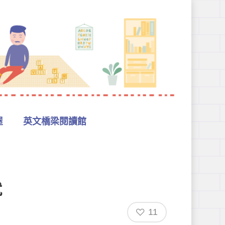
屋
英文橋梁閱讀館
就
11