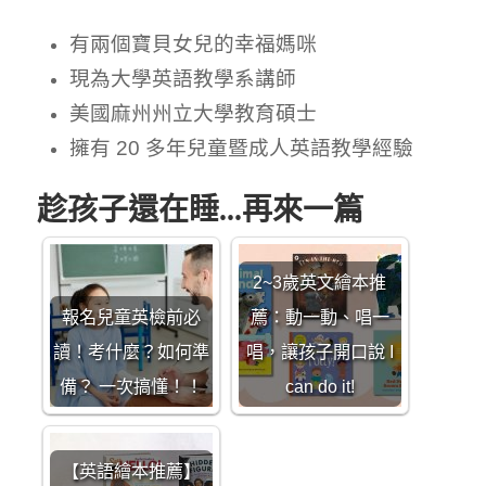
有兩個寶貝女兒的幸福媽咪
現為大學英語教學系講師
美國麻州州立大學教育碩士
擁有 20 多年兒童暨成人英語教學經驗
趁孩子還在睡...再來一篇
2~3歲英文繪本推
報名兒童英檢前必
薦：動一動、唱一
讀！考什麼？如何準
唱，讓孩子開口說 I
備？ 一次搞懂！！
can do it!
【英語繪本推薦】