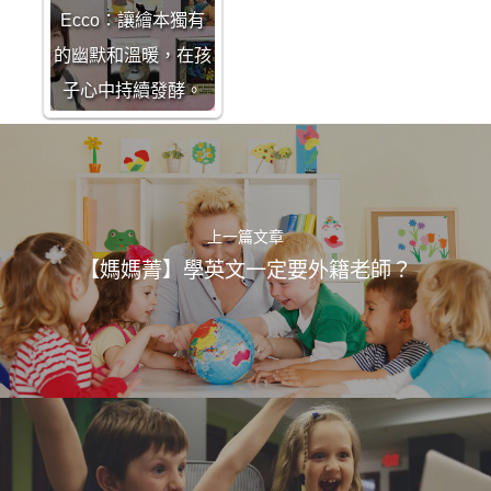
Ecco：讓繪本獨有
的幽默和溫暖，在孩
子心中持續發酵。
上一篇文章
【媽媽菁】學英文一定要外籍老師？