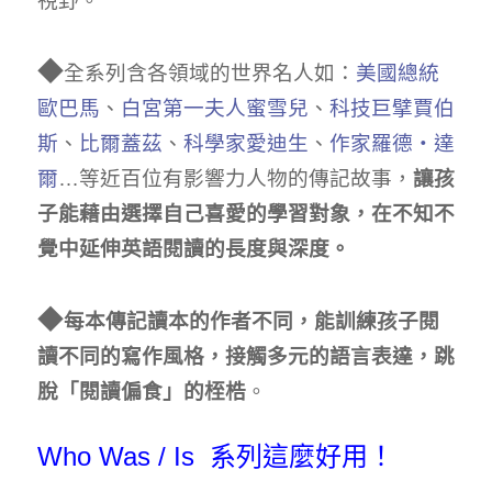
視野。
◆
全系列含各領域的世界名人如：
美國總統
歐巴馬
、
白宮第一夫人蜜雪兒
、
科技巨擘賈伯
斯
、
比爾蓋茲
、
科學家愛迪生
、
作家羅德‧達
爾
…等近百位有影響力人物的傳記故事，
讓孩
子能藉由選擇自己喜愛的學習對象，在不知不
覺中延伸英語閱讀的長度與深度。
◆
每本傳記讀本的作者不同，能訓練孩子閱
讀不同的寫作風格，接觸多元的語言表達，跳
脫「閱讀偏食」的桎梏
。
Who Was / Is 系列這麼好用！