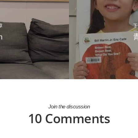
章
下
h
青
Join the discussion
10 Comments