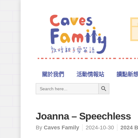
關於我們
活動情報站
讀點新
Search Button
Search
for:
Joanna – Speechless
By
Caves Family
2024-10-30
2024