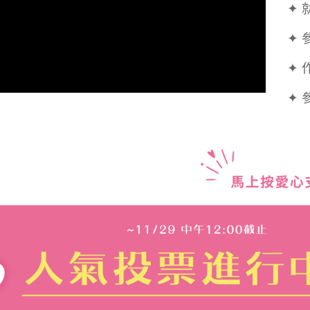
  
  ✦
  ✦