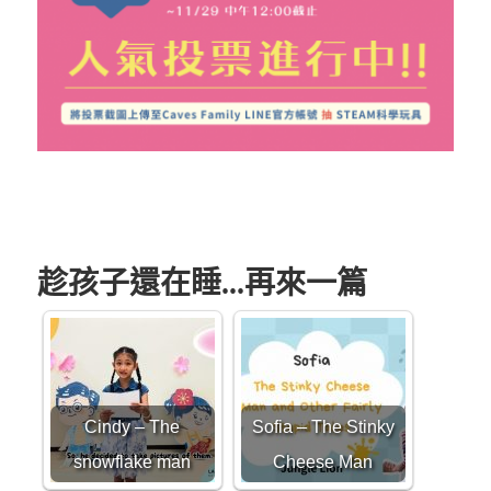
趁孩子還在睡...再來一篇
Cindy – The
Sofia – The Stinky
snowflake man
Cheese Man