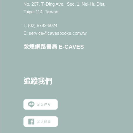
No. 207, Ti-Ding Ave., Sec. 1, Nei-Hu Dist.,
Taipei 114, Taiwan
T: (02) 8792-5024
E: service@cavesbooks.com.tw
敦煌網路書局 E-CAVES
追蹤我
們