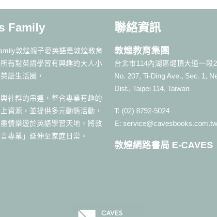
s Family
聯絡資訊
敦煌教育集團
 Family敦煌親子愛英語是敦煌教育
為所有對英語學習有興趣的大人小
台北市114內湖區堤頂大道一段2
的英語生活圈，
No. 207, Ti-Ding Ave., Sec. 1, N
Dist., Taipei 114, Taiwan
站與社群的串連，整合專業有趣的
線上資源，並提供多元動態活動，
T: (02) 8792-5024
子盡情樂遊於英語學習天地，將敦
E: service@cavesbooks.com.t
語言專業」延伸至家庭日常。
敦煌網路書局 E-CAVES