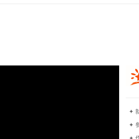
  
  ✦
  ✦ 