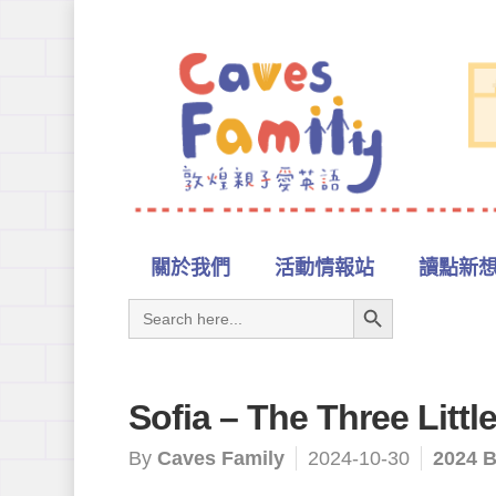
關於我們
活動情報站
讀點新
Search Button
Search
for:
Sofia – The Three Littl
By
Caves Family
2024-10-30
2024