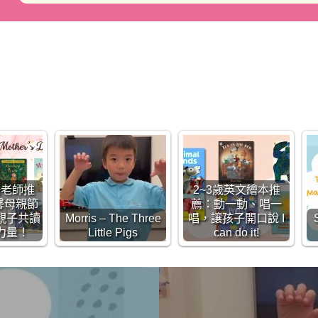
語老師推
2~3歲英文繪本推
馨母親節
薦：動一動、唱一
親子共讀
Morris – The Three
唱，讓孩子開口說 I
力量！
Little Pigs
can do it!