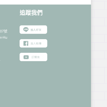
追蹤我
們
07號
ei-Hu
w