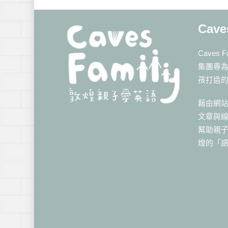
Cave
Caves
集團專
孩打造
藉由網
文章與
幫助親
煌的「