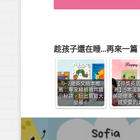
趁孩子還在睡...再來一篇
0~2歲英文繪本推
【得獎英
薦：專家楊禎禎共讀
薦】5本溫
小秘訣，玩出寶寶大
英語繪本，
發展！
感受愛的