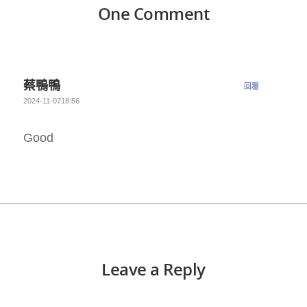
One Comment
蔡鴨鴨
回覆
2024-11-0718:56
Good
Leave a Reply