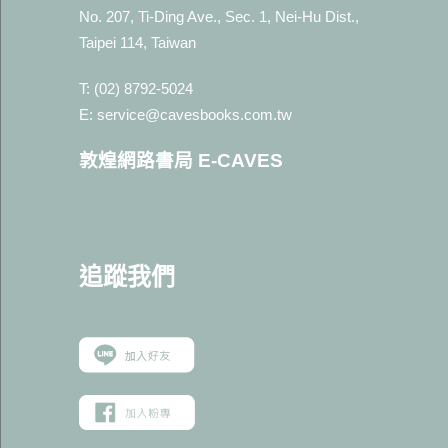
No. 207, Ti-Ding Ave., Sec. 1, Nei-Hu Dist.,
Taipei 114, Taiwan
T: (02) 8792-5024
E: service@cavesbooks.com.tw
敦煌網路書局 E-CAVES
追蹤我
們