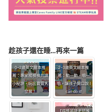
趁孩子還在睡...再來一篇
0~2歲英文繪本推
2~3歲英文繪本推
薦：專家楊禎禎共讀
薦：動一動、唱一
小秘訣，玩出寶寶大
唱，讓孩子開口說 I
發展！
can do it!
【得獎英語老師推