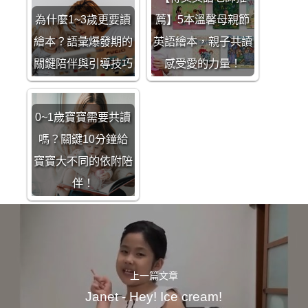
為什麼1~3歲更要讀
薦】5本溫馨母親節
繪本？語彙爆發期的
英語繪本，親子共讀
關鍵陪伴與引導技巧
感受愛的力量！
0~1歲寶寶需要共讀
嗎？關鍵10分鐘給
寶寶大不同的依附陪
伴！
上一篇文章
Janet - Hey! Ice cream!