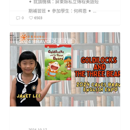
✦ 就讀機構：屏東縣私立傳程美語短
期補習班 ✦ 參加學生：何梣恩 ✦ ...
6503
0
2024 BRAVO 英語說書
2024-10-17