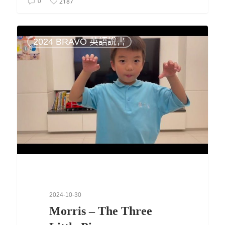
2187
0
2024 BRAVO 英語說書
2024-10-30
Morris – The Three