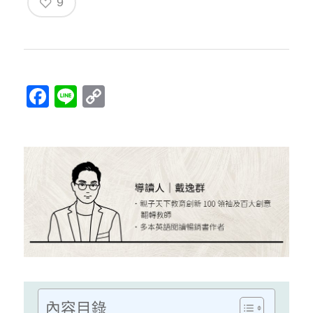
9
Facebook
Line
Copy
Link
內容目錄