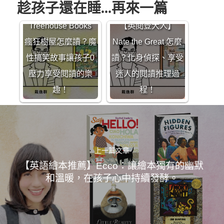
趁孩子還在睡...再來一篇
【英閱登大人】The
Treehouse Books
【英閱登大人】
瘋狂樹屋怎麼讀？魔
Nate the Great 怎麼
性搞笑故事讓孩子0
讀？化身偵探、享受
壓力享受閱讀的樂
迷人的閱讀推理過
趣！
程！
上一篇文章
【英語繪本推薦】Ecco：讓繪本獨有的幽默
和溫暖，在孩子心中持續發酵。