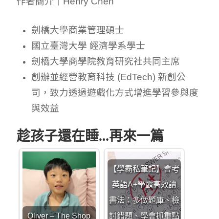
作者簡介｜Henry Chen
劍橋大學商業管理碩士
國立臺灣大學 經濟學系學士
劍橋大學商學院教育研究社共同主席
創辦並經營教育科技 (EdTech) 新創公
司，致力透過遊戲化方式增進學習參與度
與效益
趁孩子還在睡...再來一篇
【學霸私筆記】會考
英語A+學霸高效讀
書法：多做題庫、檢
Oliver – The Shop
討錯題、學會抓重點